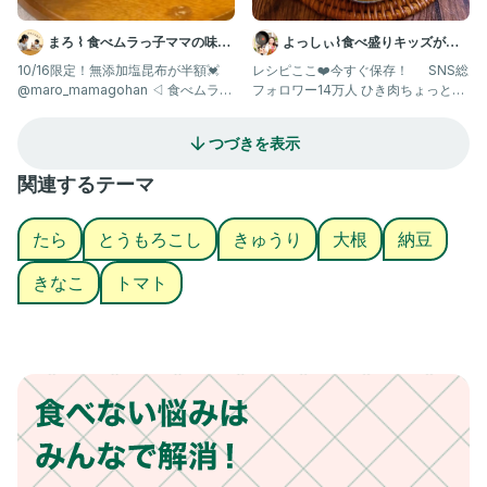
まろ ⌇ 食べムラっ子ママの味方
よっしぃ⌇食べ盛りキッズが喜
| 幼児食1歳〜
ぶレシピ 𓌉◯𓇋
10/16限定！無添加塩昆布が半額💓
レシピここ❤️今すぐ保存！ SNS総
@maro_mamagohan ◁ 食べムラっ
フォロワー14万人 ひき肉ちょっとで
子も爆食する
家族を満腹にする かさ増
つづきを表示
関連するテーマ
たら
とうもろこし
きゅうり
大根
納豆
きなこ
トマト