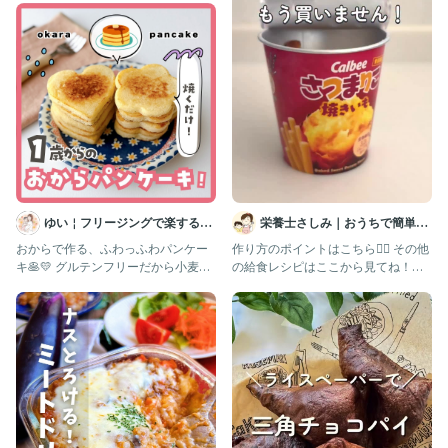
ゆい￤フリージングで楽する離
栄養士さしみ｜おうちで簡単給
乳食 幼児食 | 簡単作りおき
食レシピ
おからで作る、ふわっふわパンケー
作り方のポイントはこちら👇🏻 その他
キ🥞💛 グルテンフリーだから小麦ア
の給食レシピはここから見てね！
レルギーがあっても安心🥹✨
▷▶▷@sashimifam