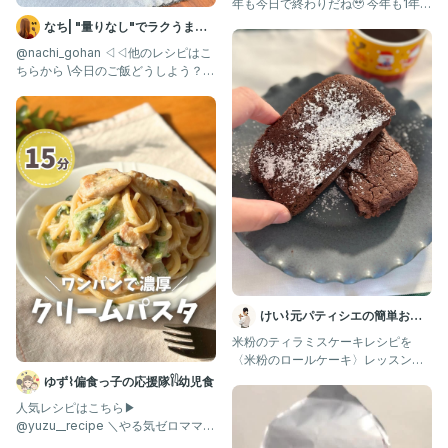
年も今日で終わりだね🥹 今年も1年、
ありがとうございまし
なち| "量りなし"でラクうまご
はん
@nachi_gohan ◁◁他のレシピはこ
ちらから \今日のご飯どうしよう？を
解決✨/ 白菜1玉
けい⌇元パティシエの簡単おや
つ
米粉のティラミスケーキレシピを
〈米粉のロールケーキ〉レッスン生
に 特別プレゼント🎁✨ 【レッス
ゆず⌇偏食っ子の応援隊𓌉𓇋幼児食
人気レシピはこちら▶︎
@yuzu__recipe ＼やる気ゼロママの
救世主！／ フライパンひと