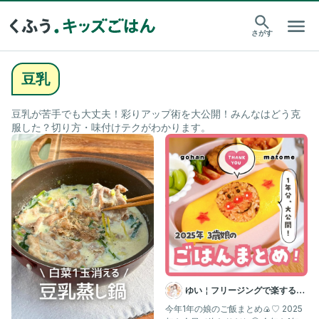
さがす
豆乳
豆乳が苦手でも大丈夫！彩りアップ術を大公開！みんなはどう克
服した？切り方・味付けテクがわかります。
ゆい￤フリージングで楽する離
乳食 幼児食 | 簡単作りおき
今年1年の娘のご飯まとめ🍙♡ 2025