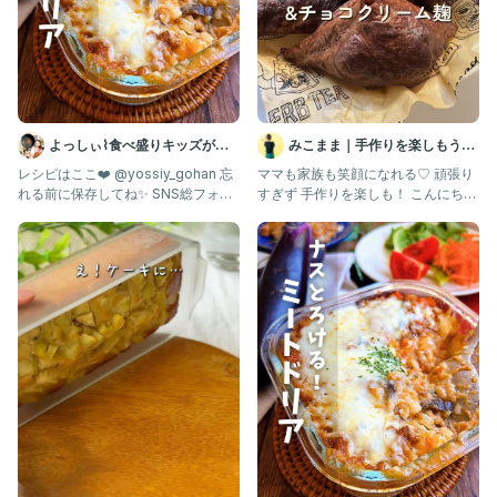
よっしぃ⌇食べ盛りキッズが喜
みこまま｜手作りを楽しもう♡
ぶレシピ 𓌉◯𓇋
麹とゆる無添加レシピ
レシピはここ❤️ @yossiy_gohan 忘
ママも家族も笑顔になれる♡ 頑張り
れる前に保存してね✨ SNS総フォロ
すぎず 手作りを楽しも！ こんにちは
ワー14万人✨
✨ ゆる無添加歴15年 元