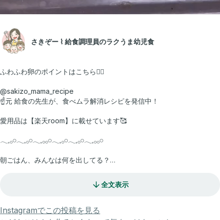
さきぞー ⌇ 給食調理員のラクうま幼児食
ふわふわ卵のポイントはこちら💁‍♀️
@sakizo_mama_recipe
☝️元 給食の先生が、食べムラ解消レシピを発信中！
愛用品は【楽天room】に載せています🥰
𓂃𓈒𓂂𓏸𓂃𓈒𓂂𓏸𓂃𓈒𓂂𓂂𓏸𓂃𓈒𓂂𓏸𓂃𓈒𓂂𓏸𓂃𓈒𓂂𓂂𓏸
朝ごはん、みんなは何を出してる？
わが家は野菜入りのお味噌汁が多いんだけど、
娘がなかなか食べてくれなくて・・
全文表示
だから、この卵スープを作ったら大好評！
しかも普段は残す小松菜まで食べてくれたの♡
Instagramでこの投稿を見る
気に入りすぎて、毎日これがいい！って