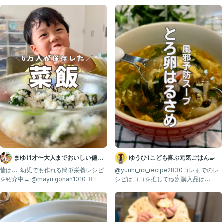
・卵････････････２個
・乾燥わかめ････３g
♢片栗粉････････大さじ１
♢水････････････大さじ１
・鶏がら････････大さじ１
・白炒りごま････適量
大人は
・塩こしょう
・ごま油
・ネギ
などで味足ししてね💗
まゆ⌇1才〜大人までおいしい偏食
ゆうひ⌇こども喜ぶ元気ごはん🍳
✎𓂃作 り 方𓂃𓂃𓂃𓂃𓂃𓂃𓂃𓂃𓂃𓂃𓂃𓂃𓂃𓂃𓂃𓂃
改善レシピ ｜ 幼児食
昔は… ⁡ 幼児でも作れる簡単栄養レシピ
@yuuhi_no_recipe2830コレまでのレ
を紹介中→ @mayu.gohan1010 ⁡ 💁‍♀️
シピはココを推してね☝️ 購入品は
①鍋に水を入れ、沸かす
ROOMに載
②小松菜は根本を切り落とし、よく洗う。ハサミで茎の部分を１cm幅
に切る。（葉は別の料理に😊）