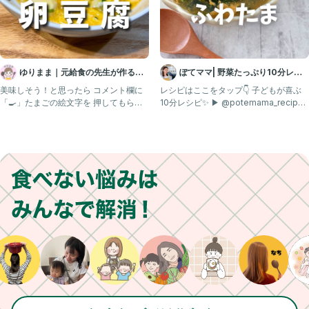
#幼児食 #給食レシピ #食べムラ #偏食
#親子ごはんの悩みサポート
ゆりまま｜元給食の先生が作る子
ぽてママ| 野菜たっぷり10分レシ
ども喜ぶレシピ🧑🏻‍🍳
ピ
美味しそう！と思ったら コメント欄に
レシピはここをタップ👇 子どもが喜ぶ
「🍳」たまごの絵文字を 押してもらえ
10分レシピ✨ ▶ @potemama_recipe
たら嬉しいですꕥ @yu
あとで