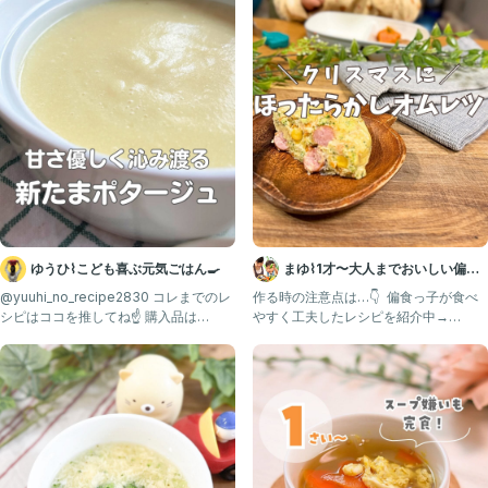
③①に②、わかめ、鶏がらを入れて煮る。小松菜が柔らかくなったら、
一度火を止める（ポイント！）
④よく溶いた片栗粉と水をゆっくり流し入れ、よく混ぜてもう一度火を
つける。
⑤しっかり沸騰（←ポイント！）したら、よく溶いた卵をゆっくり流し
入れ、１０秒ほど混ぜずに待つ。
⑥卵が固って浮き上がってきたら、お玉で大きく混ぜる。
ゆうひ⌇こども喜ぶ元気ごはん🍳
まゆ⌇1才〜大人までおいしい偏食
✎𓂃その他ポ イ ン ト𓂃𓂃𓂃𓂃𓂃𓂃𓂃𓂃𓂃𓂃𓂃𓂃𓂃𓂃𓂃𓂃
改善レシピ ｜ 幼児食
@yuuhi_no_recipe2830 コレまでのレ
作る時の注意点は…👇 ⁡ 偏食っ子が食べ
シピはココを推してね☝️ 購入品は
やすく工夫したレシピを紹介中→
・１歳半〜食べられるよう、うす味です。味見をして、必要なら塩胡椒
ROOMに
@mayu_gohan1
やごま油、鶏ガラを足してください☺️
・鶏がらスープは「YOUKI やさしい味わいのガラスープ」を使用。
・卵は白身の部分が見えなくなるくらいしっかり溶いておくと成功しま
す！