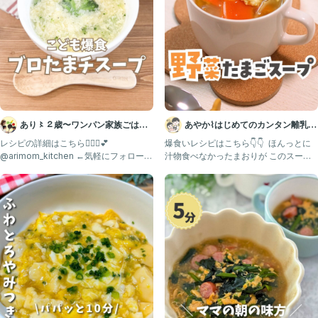
𓇠𓇠𓇠𓇠𓇠𓇠𓇠𓇠𓇠𓇠𓇠𓇠𓇠𓇠𓇠𓇠𓇠
最後まで読んでくれてありがとう！
元 給食の先生、全力子育て中の３児ママが
食べムラ解消レシピを発信しています✾
❥ 食べムラで困ってる・・
あり〻２歳〜ワンパン家族ごはん
あやか⌇はじめてのカンタン離乳
❥ 栄養足りてるか心配・・
🍳台所育児
食・幼児食💛
レシピの詳細はこちら💁🏻‍♀️💕
爆食いレシピはこちら👇👇 ⁡ ほんっとに
❥ でもとにかく簡単に作りたい！
@arimom_kitchen ←気軽にフォローし
汁物食べなかったまおりが このスープ
てね♡
を飲み干した時はまじ
ってママは必見💡
@sakizo_mama_recipe
☝️フォローで心の余裕をゲットして
今しかない子育てを楽しもう！
レシピの質問や感想、ふだんの子育てについてなど
なんでもＤＭお待ちしています💌