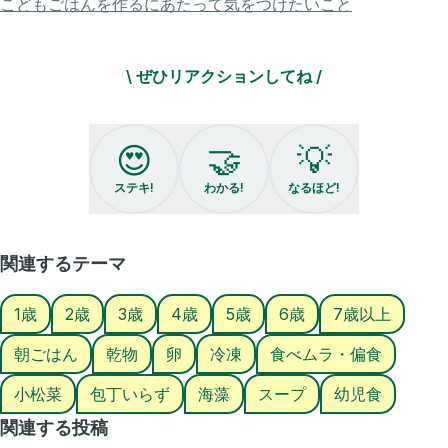
こどもごはんを作るにあたって気をつけたいこと
言ってるくらいで、もうびっくりだよ😭
忙しい朝にも作りやすいように、
\ ぜひリアクションしてね /
包丁は使わないレシピにしたから
ぜひ作ってみてね〜！！
𓂃𓈒𓂂𓏸𓂃𓈒𓂂𓏸𓂃𓈒𓂂𓂂𓏸𓂃𓈒𓂂𓏸𓂃𓈒𓂂𓏸𓂃𓈒𓂂𓂂𓏸
😍
🤝
💡
ステキ!
わかる!
なるほど!
\ こまたまスープ /
✿１歳半頃〜
✿ 大人2人、幼児２人分ほど
関連するテーマ
✿保存期間：２日
✿冷凍保存：
1歳
2歳
3歳
4歳
5歳
6歳
7歳以上
朝ごはん
乾物
卵
冷凍
食べムラ・偏食
✎𓂃材 料𓂃𓂃𓂃𓂃𓂃𓂃𓂃𓂃𓂃𓂃
小松菜
包丁いらず
海藻
スープ
幼児食
・水････････････800ml
関連する投稿
・小松菜････････２株分の茎