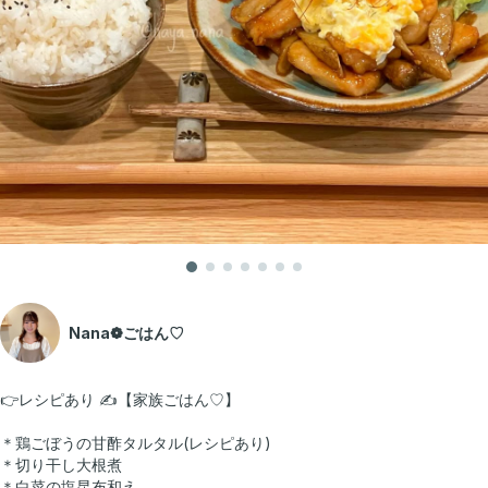
Nana❁ごはん♡
👉レシピあり ✍️【家族ごはん♡】
＊鶏ごぼうの甘酢タルタル(レシピあり)
＊切り干し大根煮
＊白菜の塩昆布和え