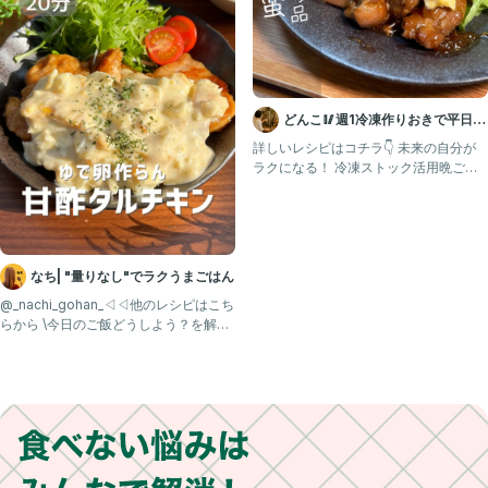
どんこ🥢週1冷凍作りおきで平日ら
くらく
詳しいレシピはコチラ👇 未来の自分が
ラクになる！ 冷凍ストック活用晩ごは
ん✨ 🥢今日の献立は
なち| "量りなし"でラクうまごはん
@_nachi_gohan_◁◁他のレシピはこち
らから \今日のご飯どうしよう？を解決
✨/ ☆ポ