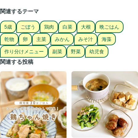
@hayanana_baby
関連するテーマ
＊＊＊＊＊＊＊
5歳
ごぼう
鶏肉
白菜
大根
晩ごはん
今日は寒かったですね〜💦
娘とお出かけしていたらこんなに寒いのに、娘はアイスが食べたい🥺✨
乾物
卵
主菜
みかん
みそ汁
海藻
と…(笑)
作り分けメニュー
副菜
野菜
幼児食
えー🙄と思いましたがお年玉を握りしめてキラキラなおめめで見つめら
れたら…どうぞ😇と言うしかなかった！😂
関連する投稿
寒い中、ぶるぶる震えながらガリガリくんを食べていた娘でした❤️‍🔥
＊::::::::＊::::::::＊::::::::＊::::::::＊::::::::＊::::::::＊::::::::＊
#おうちごはん #料理記録 #家族ごはん #献立日記 #親子ごはんの悩み
サポート