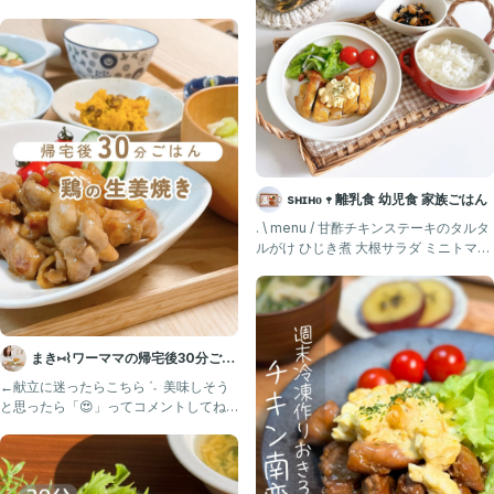
たら全部消えた〜
sʜɪʜᴏ 𖥧 離乳食 幼児食 家族ごはん
. \ menu / 甘酢チキンステーキのタルタ
ルがけ ひじき煮 大根サラダ ミニトマト
#レシ
まき⑅⌇ワーママの帰宅後30分ごは
ん
←献立に迷ったらこちら ˊ˗ 美味しそう
と思ったら「😍」ってコメントしてね
♡ いいね、コメント