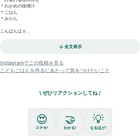
＊わかめの味噌汁
＊ごはん
＊みかん
こんばんは☺️
おせちで使ったごぼうが1本、冷蔵庫に余っていたので
鶏肉と焼いて甘酢ダレで絡めた、タルタルチキンを作りました🍳
全文表示
ごぼう入りのチキン南蛮という感じです✨
Instagramでこの投稿を見る
鶏むね肉はカットして砂糖、塩、酒で揉み込んだ状態で冷凍しておくこ
こどもごはんを作るにあたって気をつけたいこと
とが多いです♪
使う時は前日から冷蔵庫に移します☺️
\ ぜひリアクションしてね /
鶏モモで作る時は塩胡椒のみで大丈夫です👌
カンタン酢がない場合は穀物酢等で代用し、お砂糖の量を追加して調整
してください◎
😍
🤝
💡
＊＊＊＊＊＊＊
ステキ!
わかる!
なるほど!
▼娘の離乳食〜幼児食記録はこちら