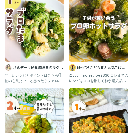
さきぞー ⌇ 給食調理員のラクう
ゆうひ⌇こども喜ぶ元気ごはん
ま幼児食
🍳
詳しいレシピとポイントはこちら👇 ⁡
@yuuhi_no_recipe2830 コレまでの
他のも見たい！と思ったらフォロー❣️
レシピはココを推してね☝️ 購入品は
保存、いいね♡ やコメ
ROOMに