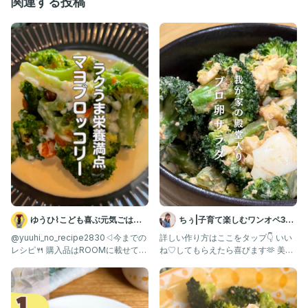
関連する投稿
２歳双子男子を育てるアラサーママありです🧏🏻‍♀️
元々は肉も野菜も全然食べてくれなかった偏食boy👦🏻👦🏻が食
べた帰ってぱぱっと作れるレシピを紹介しています🥰
『食事を楽しんでほしい』『楽しい親子時間を過ごしたい』とい
う思いがあり、台所育児も取り入れています☺️私が感じた台所育
児の魅力についてもお伝えできたらなって思います💕同じ思いの
方ぜひお話ししたいです！！！
気軽にDMやコメントしてください♡
反応はただ嬉しいしかないです🥹@arimom_kitchen【フォローし
てね】
#幼児食レシピ #時短レシピ #簡単レシピ #10分レシピ #幼児食
#ワンパンレシピ #食育 #偏食 #食べムラ #野菜嫌い #栄養満点
#ブロッコリー #ゆで卵 #ブロたまサラダ
#親子ごはんの悩みサポート
ゆうひ⌇こども喜ぶ元気ごはん
ちぅ|子育て楽しむワンオペ3児
🍳
ママ
@yuuhi_no_recipe2830◁今までの
詳しい作り方はここをタップ👇 いい
レシピ🍴 購入品はROOMに載せてる
ね♡してもらえたら喜びます🫶 美味
よ💁‍♀
しそう🤤作ってみたい！