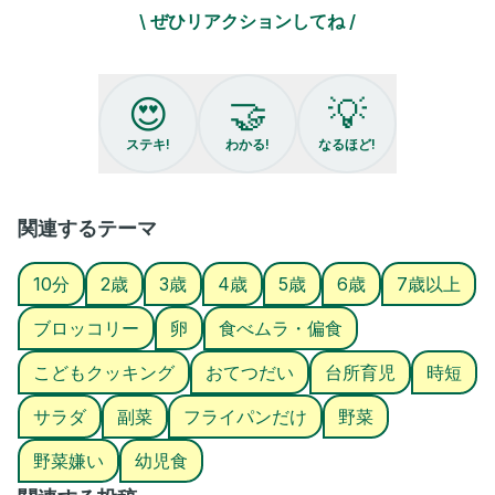
＼味見で消える／
\ ぜひリアクションしてね /
《和風ブロたま》大人2人子供2人
◎材料𓎩
・ブロッコリー １株
・卵 2個
😍
🤝
💡
◎調味料
⭐︎マヨネーズ 大さじ３
ステキ!
わかる!
なるほど!
⭐︎しょうゆ 小さじ１
⭐︎お酢 小さじ１／2
⭐︎きび砂糖 小さじ1
⭐︎かつお節 適量
関連するテーマ
⭐︎すりごま 適量
10分
2歳
3歳
4歳
5歳
6歳
7歳以上
作り方𓎩
①ブロッコリーを洗い、小房にわける。
ブロッコリー
卵
食べムラ・偏食
②フライパンに1cmほどの水と卵をいれて沸騰させる。沸騰したら
中火にして4分フタして蒸して、ブロッコリーをいれて３〜４分
こどもクッキング
おてつだい
台所育児
時短
（ブロッコリーを引き揚げたあと）火を止めて２分放置。卵を冷
水につけておくと剥きやすいよ✨
サラダ
副菜
フライパンだけ
野菜
③その間にに⭐︎を、混ぜてタレを作りブロッコリー、卵、カツオ節
と、すりごまをいれて混ぜ合わせたらできあがり！
野菜嫌い
幼児食
𓂃𓂃𓂃𓂃𓂃𓂃𓂃𓂃𓂃𓂃
最後まで見てくれてありがとう❣️