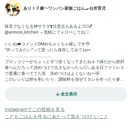
あり〻２歳〜ワンパン家族ごはん🍳台所育児
味見でなくなる神サラダ❣️注意点もあるよ💁🏻‍♀️💕
@arimom_kitchen ←気軽にフォローしてね♡
いいね❤️コメントDMめちゃくちゃ嬉しです🥹
“作ってみたい“って思ったら保存してみてね👀
𓂃𓂃𓂃𓂃𓂃𓂃𓂃𓂃𓂃𓂃
ブロッコリーがちょっとずつ安くなってきたね☺️？緑だから絶対
食べんだろって決めつけて出さなかったら🙄←ある日ファミレス
で普通に食べててた笑 決めつけはよくないね〜🤣
このレシピは卵を剥いたり、調味料を混ぜてタレを作ったり参加
できるポイントがたくさんあるよ💘自分でつくると自己肯定感も
あがるし、より美味しく感じるかも✨ぜひ作ってみてね〜❣️
全文表示
⚠️注意⚠️
卵には食中毒を引き起こす菌がついてると言われてますが、菌は
Instagramでこの投稿を見る
75℃以上のお湯で１分以上加熱すると死滅するそうで、一緒で茹
こどもごはんを作るにあたって気をつけたいこと
でてますが、気になる方は別茹ででお願いします🙇