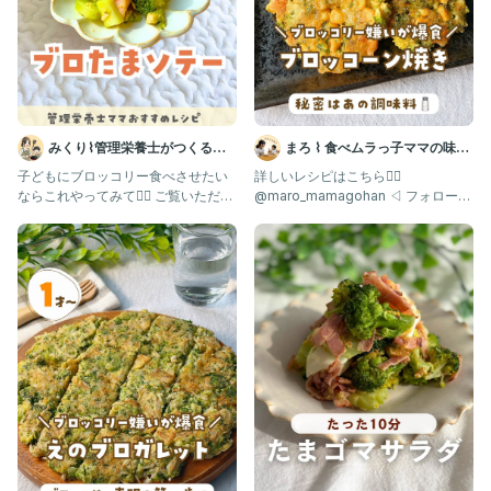
みくり⌇管理栄養士がつくる幼
まろ ⌇ 食べムラっ子ママの味方
児食レシピ
| 幼児食1歳〜
子どもにブロッコリー食べさせたい
詳しいレシピはこちら👇🏻
ならこれやってみて💁‍♀️ ご覧いただき
@maro_mamagohan ◁ フォローし
ありがとうございます😊
て一緒に食べムラを乗り切