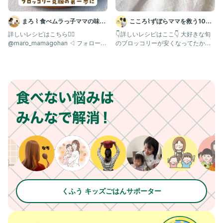
まろ ⌇ 食べムラっ子ママの味方
こころ⌇ずぼらママを救う10分
| 幼児食1歳〜
レシピ😋
詳しいレシピはこちら👇🏻
👇詳しいレシピはここ👇 大好きな旬
@maro_mamagohan ◁ フォローし
のブロッコリーが安くなってたから
て一緒に食べムラを乗り切
ごちそうサラダにしたよ🥰
くふう キッズごはんサポーター