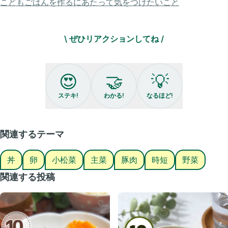
こどもごはんを作るにあたって気をつけたいこと
·ゆで卵 4個
·片栗粉 大さじ3くらい
\ ぜひリアクションしてね /
·小ねぎ 適量
·小松菜 2束
·ご飯 お好きな量
😍
🤝
💡
❲A❳
·酒 大さじ3
ステキ!
わかる!
なるほど!
·みりん 大さじ3
·しょう油 大さじ3
·砂糖 大さじ2
·水 大さじ3
関連するテーマ
【作り方】
丼
卵
小松菜
主菜
豚肉
時短
野菜
①豚バラを2枚重ねて端からくるくる巻き、片栗粉をまぶす
②フライパンに油を少量入れ①の巻き終わりを下にして表面に焼き色を
関連する投稿
つけ回しながら全面焼く。（中まで火が通らなくてOK）
③余分な油をキッチンペーパーで取り、❲A❳を入れ混ぜたら②に絡め
ていく
④ゆで卵を入れ更に煮絡めたら、ご飯の上に豚バラ、卵、レンチンした
小松菜を載せたら完成！