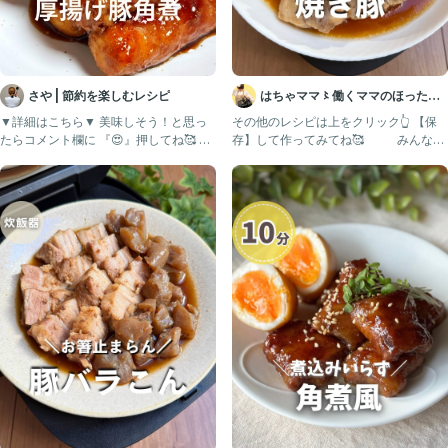
さや | 節約を楽しむレシピ
はちゃママ〻働くママのほったら
かしレシピ🌾
▼詳細はこちら▼ 美味しそう！と思っ
その他のレシピは上をクリック👆 【保
たらコメント欄に 『😍』押してね🥰 作
存】して作ってみてね🥰 みんなお
ってみたい！と思った
肉屋さんの焼き豚って