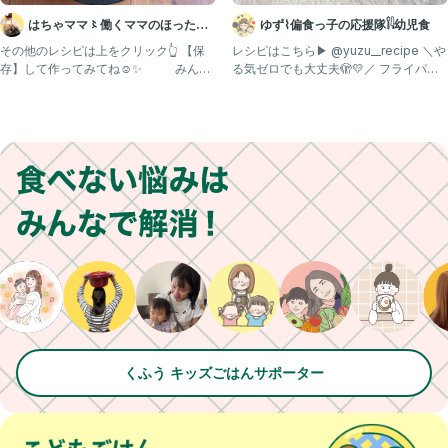
はちゃママ〻働くママのほったら
ゆず⌇偏食っ子の応援隊𓌉𓇋幼児食
かしレシピ🌾
その他のレシピは上をクリック👆 【保
レシピはこちら▶︎ @yuzu__recipe ＼や
存】して作ってみてね☺️✨ みんな
る気ゼロでも大丈夫🫣💛／ フライパン1
豚バラブロックって普
つで
くふう キッズごはんサポーター