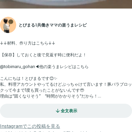
とびまる⌇共働きママの楽うまレシピ
↓↓材料、作り方はこちら↓↓
【保存】しておくと後で見返す時に便利だよ！
@tobimaru_gohan◀他の楽うまレシピはこちら
こんにちは！とびまるです😊✨
私、料理アカウントやってるけどぶっちゃけて言います！豚バラブロッ
クって今まで1度も買ったことがないんです🥹
理由は“固くなりそう” “時間がかかりそう“だから！
だから豚の角煮は作ったことなかったんです！
でも豚バラスライスでだったら短時間で柔らかくできちゃうんです😍✨
全文表示
ご飯に載せればお子もパクパク食べた👍是非試してみてね〜！
【材料】
Instagramでこの投稿を見る
·豚バラスライス 400g