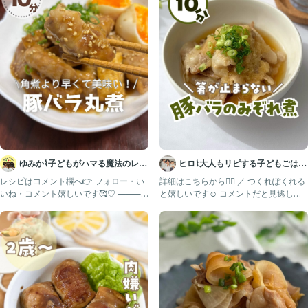
【ポイント】
·①の工程を豚バラ肉が入ってるトレーの上でやっちゃえば洗いものが
減ってめちゃラクだよ！
·······························································
ご覧いただきありがとうございます❀
いいね、フォロー、コメントいただけると嬉しいです｡⁠◕⁠‿⁠◕⁠｡
ズボラな3児ママが、サクッとできる楽うまレシピを発信しています𓎩
時短でできる！身近な材料でママも楽ちん、子どもも大人も満足なごは
ゆみか⌇子どもがハマる魔法のレシ
ヒロ⌇大人もリピする子どもごはん
ん、いかがですか？
ピ｜幼児食
🍳
レシピはコメント欄へ👉 フォロー・い
詳細はこちらから👇🏻 ／ つくれぽくれる
いね・コメント嬉しいです🥰♡ ⸻
と嬉しいです☺️ コメントだと見逃して
#ワンパンレシピ #簡単レシピ #ガッツリ飯
このアカウントは、
しまうので、フォ
#時短レシピ #おかわりが止まらない
#豚バラ #豚の角煮#豚の角煮丼 #豚バラスライスの角煮風