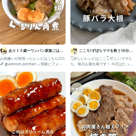
あり〻２歳〜ワンパン家族ごはん
こころ⌇ずぼらママを救う10分レ
🍳台所育児
シピ😋
お肉嫌いが頬張ったレシピはこちら💁🏻‍♀️
👇詳しいレシピはここ👇 忙しいママた
💕 @arimom_kitchen ←気軽にフォロ
ち、毎日お疲れ様です！ 今日はたった
ー
10分でパパッと作れ