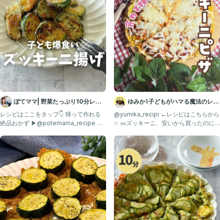
ぽてママ| 野菜たっぷり10分レシ
ゆみか⌇子どもがハマる魔法のレシ
ピ
ピ｜幼児食
レシピはここをタップ👇 帰って作れる
@yumika_recipi ←レシピはこちらから
絶品おかず ▶@potemama_recipe あ
✨ 🥒ズッキーニ、安いから買ったのに
とで見返す
子どもウ