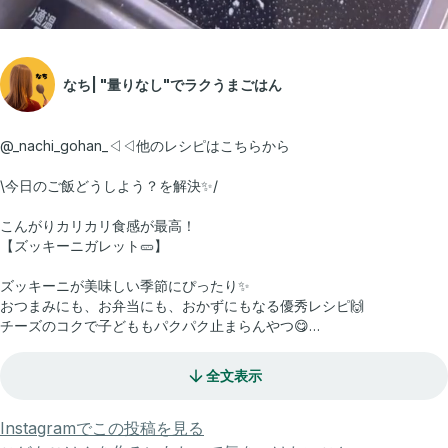
なち| "量りなし"でラクうまごはん
@_nachi_gohan_◁◁他のレシピはこちらから
\今日のご飯どうしよう？を解決✨/
こんがりカリカリ食感が最高！
【ズッキーニガレット🥒】
ズッキーニが美味しい季節にぴったり✨
おつまみにも、お弁当にも、おかずにもなる優秀レシピ🙌
チーズのコクで子どももパクパク止まらんやつ😋
＼焼くだけ簡単♪もう一品にも◎／
全文表示
保存しておくとあとで見返せるよ🫶
☆ポイント☆
Instagramでこの投稿を見る
・焼く時に、油が多めに出たら、少し拭き取るとカリッとできやすくな