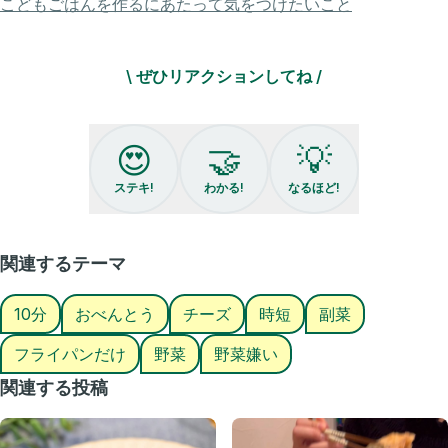
こどもごはんを作るにあたって気をつけたいこと
ります♪
⚪︎2人分⚪︎
\ ぜひリアクションしてね /
・ズッキーニ （スライス） １本
・ピザ用チーズ 適量
・オリーブオイル 適量
⚫︎塩、胡椒 適量
😍
🤝
💡
⚫︎コンソメ 大さじ1/2弱
⚫︎片栗粉 大さじ2
ステキ!
わかる!
なるほど!
⚪︎作り方⚪︎
①フライパンにズッキーニ 、⚫︎を入れ、よく絡める。
関連するテーマ
②半分を端によけて、薄く広げる。
チーズを乗せて残りの半分の①を上に被せる。
10分
おべんとう
チーズ
時短
副菜
③オリーブオイルを回し入れ、両面カリッと焼いたら出来上がり♪
フライパンだけ
野菜
野菜嫌い
今日もお疲れ様です！🤲✨
関連する投稿
@_nachi_gohan_です😊
最後まで読んでくださってありがとう〜🙏✨