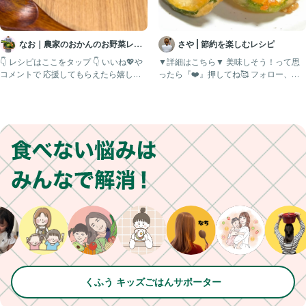
なお｜農家のおかんのお野菜レシ
さや | 節約を楽しむレシピ
ピ
👇 レシピはここをタップ 👇 いいね💖や
▼詳細はこちら▼ 美味しそう！って思
コメントで 応援してもらえたら嬉しい
ったら『❤️』押してね🥰 フォロー、い
です😃 後で見返
いね♡とても励みになり
くふう キッズごはんサポーター