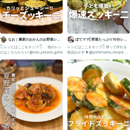
なお｜農家のおかんのお野菜レシ
ぽてママ| 野菜たっぷり10分レシ
ピ
ピ
👇 レシピはここをタップ 👇 他のレシ
レシピはここをタップ👇 帰って作れる
ピはこちらから 👉@nao_yasasii_goha
絶品おかず ▶@potemama_recipe あ
とで見返す