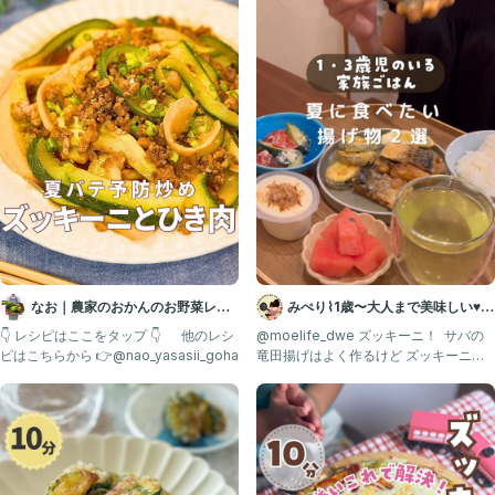
⚪︎工程少なめ簡単レシピが知りたい
⚪︎失敗しない！家族に褒められたい♪
⚪︎いい感じに手を抜いて✌️自分時間を作りたい！
そんなあなたを応援するレシピを発信しています🍳
わからないことがあれば気軽にコメントやDMください😊
#子どもごはん#野菜嫌い#ズッキーニ #簡単おかず#おつまみ#野菜の
おかず#親子ごはんの悩みサポート#時短料理
なお｜農家のおかんのお野菜レシ
みぺり⌇1歳〜大人まで美味しい♥
ピ
家族ごはん𓌉◯𓇋
👇 レシピはここをタップ 👇 他のレシ
@moelife_dwe ズッキーニ！ ⁡ サバの
ピはこちらから 👉@nao_yasasii_goha
竜田揚げはよく作るけど ズッキーニの
唐揚げは久々。