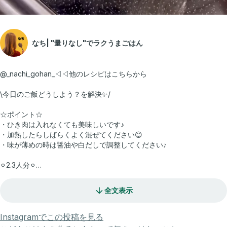
なち| "量りなし"でラクうまごはん
@_nachi_gohan_◁◁他のレシピはこちらから
\今日のご飯どうしよう？を解決✨/
☆ポイント☆
・ひき肉は入れなくても美味しいです♪
・加熱したらしばらくよく混ぜてください😊
・味が薄めの時は醤油や白だしで調整してください♪
⚪︎2.3人分⚪︎
・卵 4個
◉鶏ひき肉 おたまひとすくいくらい
全文表示
◉砂糖 大さじ1/2
◉麺つゆ 大さじ3
◉白だし 大さじ1
Instagramでこの投稿を見る
◉片栗粉 大さじ1と1/2