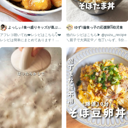
よっしぃ⌇食べ盛りキッズが喜ぶレ
ゆず⌇偏食っ子の応援隊𓌉𓇋幼児食
シピ 𓌉◯𓇋
アフレコ聴いてね❤️レシピはこちら👇❤️
他のレシピはこちら▶︎ @yuzu__recipe
レシピは簡単にまとめてあります！ 質
＼親子で大満足💛／ 包丁いらず、5分で
問があれば遠慮なくD
完成