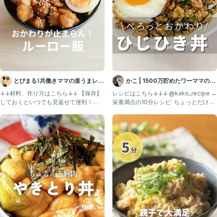
とびまる⌇共働きママの楽うまレシ
かこ | 1500万貯めたワーママの節
ピ
約ごはん
↓↓材料、作り方はこちら↓↓ 【保存】
レシピはこちら↓↓↓ @kako_recipe ←
しておくといつでも見返せて便利！
栄養満点の10分レシピ ⁡ ちょっとだけ、
@tobimaru_go
アフレコ