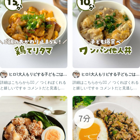
という悩みを解決する為に発信しています♪
わからない事があれば気軽にコメントやDMください😊
#かんたんレシピ
#かんたんごはん
#おうちご飯
#らくうまレシピ
#卵丼
#丼レシピ
#丼
#親子ごはんの悩みサポート
ヒロ⌇大人もリピする子どもごはん
ヒロ⌇大人もリピする子どもごはん
🍳
🍳
詳細はこちらから👇🏻 ／ つくれぽくれる
詳細はこちらから👇🏻 ／ つくれぽくれる
と嬉しいです☺️ コメントだと見逃して
と嬉しいです☺️ コメントだと見逃して
しまうので、フォ
しまうので、フォ