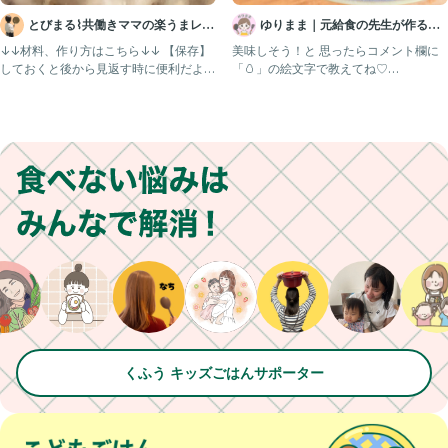
とびまる⌇共働きママの楽うまレシ
ゆりまま｜元給食の先生が作る子
ピ
ども喜ぶレシピ🧑🏻‍🍳
↓↓材料、作り方はこちら↓↓ 【保存】
美味しそう！と 思ったらコメント欄に
しておくと後から見返す時に便利だよ！
「🥚」の絵文字で教えてね♡
こんにちはとびまるで
@yurimama_recip
くふう キッズごはんサポーター