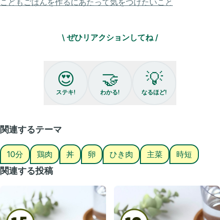
こどもごはんを作るにあたって気をつけたいこと
◉水 300cc
・お好みでブラックペッパー、小ネギ適量
\ ぜひリアクションしてね /
⚪︎作り方⚪︎
①卵をボウルにといておく。
しっかり混ぜなくてOK
😍
🤝
💡
②フライパンに◉をいれ、加熱。
よく混ぜる。
ステキ!
わかる!
なるほど!
③②が透き通ってグツグツしたら①を回し入れ、
固まった所をはがすように混ぜる。
ある程度固まったら出来上がり✨
関連するテーマ
今日もお疲れ様です！🤲✨
10分
鶏肉
丼
卵
ひき肉
主菜
時短
@_nachi_gohan_です😊
読んで頂き、ありがとうございます🙏✨
関連する投稿
⚪︎工程少なめ簡単レシピが知りたい
⚪︎失敗しない！家族に褒められたい♪
⚪︎いい感じに手を抜いて✌️自分時間を作りたい！