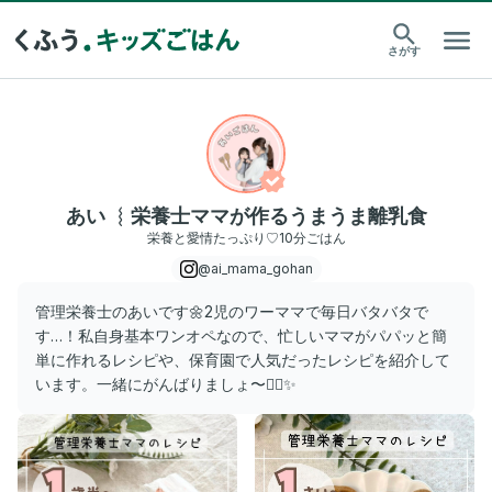
さがす
あい ︴栄養士ママが作るうまうま離乳食
栄養と愛情たっぷり♡10分ごはん
@ai_mama_gohan
管理栄養士のあいです🌼2児のワーママで毎日バタバタで
す…！私自身基本ワンオペなので、忙しいママがパパッと簡
単に作れるレシピや、保育園で人気だったレシピを紹介して
います。一緒にがんばりましょ〜✊🏻✨