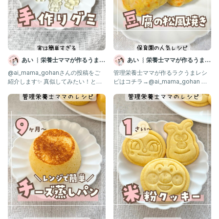
あい ︴栄養士ママが作るうまう
あい ︴栄養士ママが作るうまう
ま離乳食
ま離乳食
@ai_mama_gohanさんの投稿をご
管理栄養士ママが作るラクうまレシ
紹介します✨ 真似してみたい！と思
ピはコチラ→@ai_mama_gohan 離
った人は、 はーいと打
乳食不安なママはフォロー