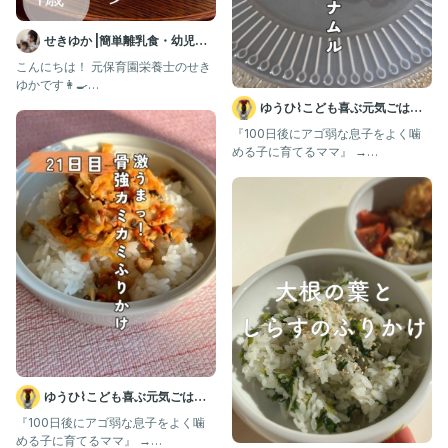
プロフィールからレシピ一覧もチェックしてね✨
コメントやDMも大歓迎です🙆‍♀️💕
せきゆか |簡単離乳食・幼児食
✎︎＿＿＿＿＿＿＿＿＿＿＿＿＿＿＿＿＿
#なお新鮮野菜レシピ
レシピ
こんにちは！ 元保育園栄養士のせき
#大根葉 #桜えび #すりごま
ゆかです👩‍🍳
@mogmog_kidsgohan ⁡ ⁡ 保
#大根葉のふりかけ
ゆうひ⌇こども喜ぶ元気ごはん
#親子ごはんの悩みサポート
🍳
『100日後にアゴ弱な息子をよく噛
#農家のおかん
める子に育てるママ』 →
@yuuhi_no_recipe283
ゆうひ⌇こども喜ぶ元気ごはん
🍳
『100日後にアゴ弱な息子をよく噛
める子に育てるママ』 →