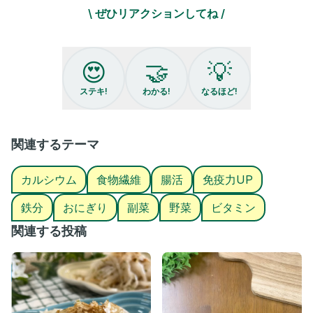
・塩……ひとつまみ
\ ぜひリアクションしてね /
・ごま油…大さじ2
・砂糖……小さじ2
・しょう油…大さじ2
・すりごま…大さじ1
😍
🤝
💡
・おかか…適量
■ 作り方
ステキ!
わかる!
なるほど!
1️⃣ 大根葉は洗って刻み、塩をひとつまみ入れて
水分が飛ぶまで中火で炒る
2️⃣ ごま油・桜えびを加えて炒める
3️⃣ 調味料・すりごまを入れ弱火で汁気を飛ばす
関連するテーマ
4️⃣ 火を止め、おかかを混ぜたら完成！
👉💡ここがポイント
カルシウム
食物繊維
腸活
免疫力UP
・最初は中火で水分をしっかり飛ばす
・調味料を入れたら焦げやすいので弱火にする
鉄分
おにぎり
副菜
野菜
ビタミン
・おにぎりにすると、食べやすい
・風邪の時は、お粥にいれても◎
関連する投稿
┈┈┈┈┈┈┈┈┈┈┈┈
【ふりかけの健康効果】
このふりかけは、骨・免疫・腸・美容に
しっかり働きます💪✨
🦴 骨・歯の健康サポート
大根葉＆桜えびのカルシウムが豊富で、