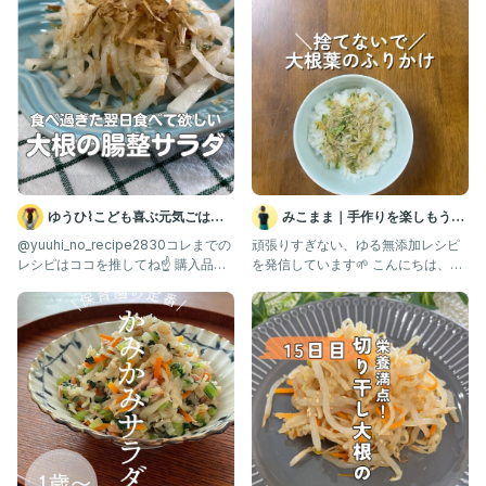
骨粗しょう症予防にも◎
🛡 免疫力アップ・抗酸化
大根葉のβカロテン＆ビタミンCが体を守る働き。
🚽 便秘解消
大根葉とごまの食物繊維で腸が元気に動きます。
🌸 貧血予防・美容サポート
鉄分・葉酸（大根葉）× ビタミンE（ごま）が
血の巡りと美肌に◎
【特に大事！】
桜えび＆ごまの脂溶性ビタミンは
ゆうひ⌇こども喜ぶ元気ごはん
みこまま｜手作りを楽しもう♡
“油と一緒”で吸収率アップ⤴️
🍳
麹とゆる無添加レシピ
@yuuhi_no_recipe2830コレまでの
頑張りすぎない、ゆる無添加レシピ
ごま油で炒めるこのレシピは相性バッチリです✨
レシピはココを推してね☝️ 購入品は
を発信しています🌱 こんにちは、み
✎︎＿＿＿＿＿＿＿＿＿＿＿＿＿＿＿＿＿
ROOMに載
こままです😊 スーパーで大
最後まで読んでくださりありがとうございます💖
料理歴30年！旬の野菜で作る
『家族みんなが健康になる、
簡単で美味しい！』料理を発信中🍳
@nao_yasasii_gohan では、農家のおかんが
季節ごとのレシピや保存の知恵もシェアしています☺️