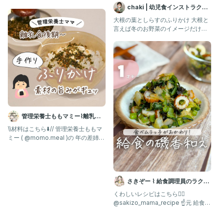
@yuuhi_no_recipe283
chaki | 幼児食インストラクタ
ー 🦖
大根の葉としらすのふりかけ 大根と
言えば冬のお野菜のイメージだけ
ど、 近所の有機野菜を売っているお
管理栄養士ももマミー⌇離乳食|
幼児食の悩みマルっと解決
\\材料はこちら⬇️// 管理栄養士ももマ
ミー ( @momo.meal )の 年の差姉妹
👩🏻‍🍳
の取り分け
さきぞー ⌇ 給食調理員のラクう
ま幼児食
くわしいレシピはこちら💁‍♀️ ⁡
@sakizo_mama_recipe ☝️元 給食の
先生が