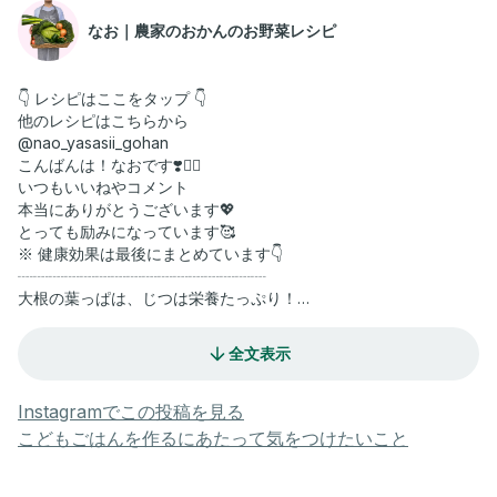
なお｜農家のおかんのお野菜レシピ
👇 レシピはここをタップ 👇
他のレシピはこちらから
@nao_yasasii_gohan
こんばんは！なおです❣️🙇‍♀️
いつもいいねやコメント
本当にありがとうございます💖
とっても励みになっています🥰
※ 健康効果は最後にまとめています👇
┈┈┈┈┈┈┈┈┈┈┈┈┈┈┈┈
大根の葉っぱは、じつは栄養たっぷり！
今日は、思わず「美味しい〜！」って声が出る
【大根葉のふりかけ】を作ります🌿
全文表示
カルシウムたっぷりで簡単。
大根の葉が手に入ったら、絶対作ってほしい一品です☺️
■ 材料
Instagramでこの投稿を見る
・大根葉…1本分（正味200ｇ）
こどもごはんを作るにあたって気をつけたいこと
・桜えび…ひとつかみ