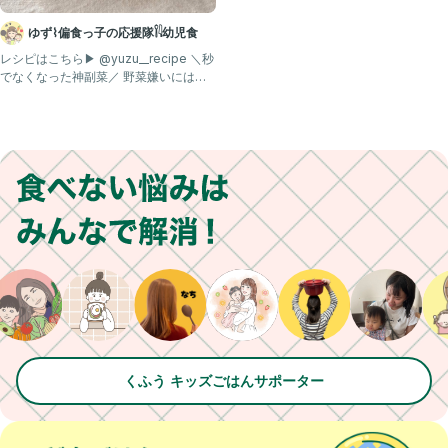
✅ 6. 満足感あり、でも栄養バランス◎
高たんぱく＆低糖質で、ダイエット中にも向いてる
ゆず⌇偏食っ子の応援隊𓌉𓇋幼児食
レシピはこちら▶︎ @yuzu__recipe ＼秒
マヨネーズの脂質で腹持ちもよく、間食予防にも
でなくなった神副菜／ 野菜嫌いにはハ
✎︎＿＿＿＿＿＿＿＿＿＿＿＿＿＿＿＿＿
ードル高
@nao_yasasii_gohan です。
最後まで読んでいただきありがとうございます
料理歴30年越え！
農協の婦人部で『おかん達』と
夜な夜な 料理教室をやっていた時の経験を
活かし、旬の野菜を使って作る料理。
家族が健康になるレシピを配信しています。
フォローも、宜しくね😆
@nao_yasasii_gohan ◀タップして
フォローしてね🙌
くふう キッズごはんサポーター
分からないことがあれば
気軽に何でも聞いてくださいね。