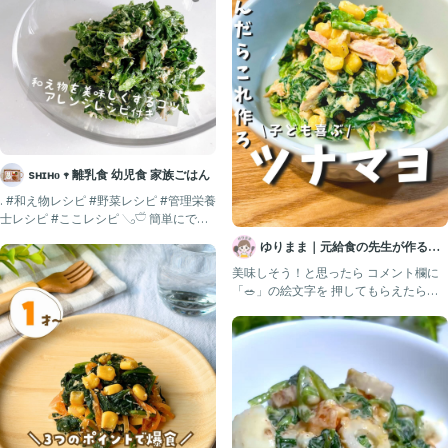
※ お好みで塩こしょうを
ふってください。
💡ポイント💡
☆ 切って水にさらす、熱を加えて更に水に
さらす事で、しっかりとアクが抜けます。
☆ ツナ缶の油を切って使うことでサラダが
sʜɪʜᴏ 𖥧 離乳食 幼児食 家族ごはん
さっぱりしますが、油を少し残すと、
. #和え物レシピ #野菜レシピ #管理栄養
さらにコクが増してリッチな味わいになります。
士レシピ #ここレシピ 𓂅𓎩 簡単にでき
る
☆ 家のほうれん草は、とても太かったので
ゆりまま｜元給食の先生が作る子
5分加熱しました。
ども喜ぶレシピ🧑🏻‍🍳
美味しそう！と思ったら コメント欄に
少し根元が透き通ったらＯＫですので
「🥗」の絵文字を 押してもらえたら嬉
様子をみながら加熱してください。
しいですꕥ @yurim
🥗《ほうれん草・卵・ツナサラダ》
効能まとめ
✅1. 貧血予防 & 血流サポート
ほうれん草の鉄分が赤血球をつくるのに役立ち、貧血予防に◎
**ビタミンC（ほうれん草）**が鉄分の吸収をサポート！