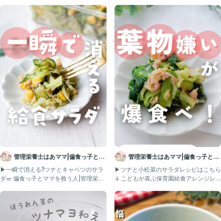
◎しょう油 小さじ2
◎ 酢 小さじ½
※ 塩こしょう 適量
【作り方】
（下準備）
・卵は熱湯で 8分ゆでて、冷水につけ
皮をむいておく。
・◎調味料は、良く混ぜておく。
1.ほうれん草は良く洗い、3～4cmに
カットする。ボウルに入れ3分位水に浸す。
2. 水を切り、ふんわりとラップをして
電子レンジ600W 3分加熱。すぐに
管理栄養士はあママ|偏食っ子とマ
管理栄養士はあママ|偏食っ子とマ
冷水に浸して、良く水気を切る。
マを救う人|幼児食
マを救う人|幼児食
▶︎一瞬で消える⁈ツナとキャベツのサラ
▶︎ツナと小松菜のサラダレシピはこちら
ダ🥗 偏食っ子とママを救う人|管理栄養
↓ こどもが喜ぶ保育園給食アレンジレ
3. ボウルに、ほうれん草と油を切ったツナ、
士はあママ→@ham
シピ→@hamama_k
ゆで卵を入れ、ゆで卵を粗くつぶし
混ぜておいた調味料を加えて和える。