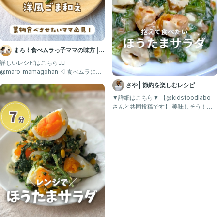
✅ 2. 免疫力アップ & 老化予防
**抗酸化ビタミン（A・C・E）**がたっぷり
┗ ほうれん草のβ-カロテンやビタミン C、卵のビタミンE
まろ ⌇ 食べムラっ子ママの味方 |
マヨネーズの油分が脂溶性ビタミンの吸収をUP
幼児食1歳〜
詳しいレシピはこちら👇🏻
@maro_mamagohan ◁ 食べムラに悩
✅ 3. 脳の健康・記憶力サポート
むママ集合！フォローし
卵のコリンが脳の神経伝達や記憶力に関わる
さや | 節約を楽しむレシピ
▼詳細はこちら▼ 【@kidsfoodlabo
ツナのDHA・EPA（オメガ3脂肪酸）も脳の働きを助ける
さんと共同投稿です】 美味しそう！と
思ったらコメ
✅ 4. 骨の健康を守る
卵のビタミンDがカルシウムの吸収を助けて、骨を強くする
ツナにも少量のビタミンDあり！
✅5. 美容にも◎（肌・髪・腸内）
卵とツナのたんぱく質で肌や髪、爪の材料に
ほうれん草の食物繊維が腸内環境を整えて、お肌の調子もサポート