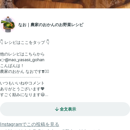
なお｜農家のおかんのお野菜レシピ
👇 レシピはここをタップ 👇
他のレシピはこちらから
👉@nao_yasasii_gohan
こんばんは！
農家のおかん なおです❣️🙇‍♀️
┈┈┈┈┈┈┈┈┈┈
いつもいいねやコメント
ありがとうございます💖
すごく励みになります😃
┈┈┈┈┈┈┈┈┈┈
全文表示
今日は畑で越冬した
ほうれん草を使って、
ツナとゆで卵を入れて
Instagramでこの投稿を見る
サラダを作ってみました。