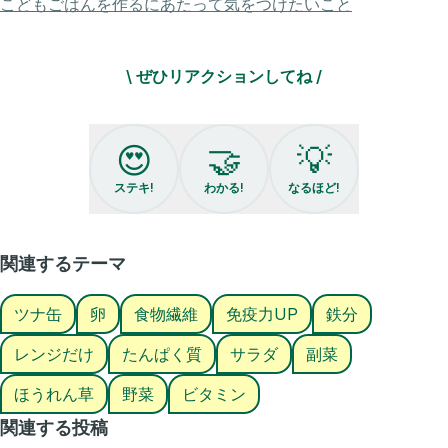
こどもごはんを作るにあたって気をつけたいこと
簡単なのに 美味しくて
栄養も満点です❣
\ ぜひリアクションしてね /
ぜひ作ってみてね。
本文の最後で、このレシピの
😍
🤝
💡
健康メリットがわかるよ！
ぜひ 参考にしてね。
ステキ!
わかる!
なるほど!
【ほうれん草と
ゆで卵サラダ】
関連するテーマ
【材料】4人分
ツナ缶
卵
食物繊維
免疫力UP
鉄分
◇ ほうれん草 2束
◇ ゆで卵 3個
レンジだけ
たんぱく質
サラダ
副菜
◇ ツナ缶 1缶
ほうれん草
野菜
ビタミン
◎マヨネーズ 大さじ3
◎ すりごま 大さじ2
関連する投稿
◎ 砂糖 小さじ2