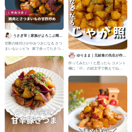
いいね❤︎やコメント、DM
お気軽にしてください😊
フォローしてくれたら大喜びします💕
@mikuri_mama_kitchen
うさぎ🐰｜家族がよろこぶ簡単
#幼児食#時短レシピ#偏食#食べムラ#栄養満点#給食#こどもごは
ん#取り分け幼児食#親子ごはんの悩みサポート
ごはんレシピ
甘酢の味付けがやみつきになる さつ
まいもレシピ🍠 ⁡ ⁡ 家で余ってたさつ
まいもを使って作りました
ゆりまま｜元給食の先生が作る
子ども喜ぶレシピ🧑🏻‍🍳
作ってみたい！と思ったら コメント
欄に「🥔」 の絵文字で教えてね
🧑🏻‍🍳 【保存】しておく