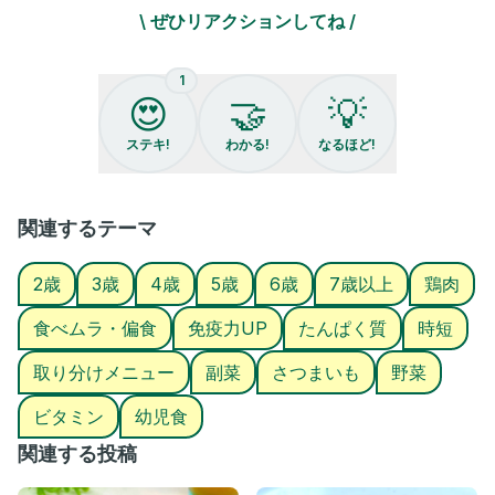
・片栗粉 大さじ3
\ ぜひリアクションしてね /
・マヨネーズ 大さじ3
・ケチャップ 大さじ1
1
・砂糖 小さじ1
😍
🤝
💡
つくりかた🥣
ステキ!
わかる!
なるほど!
①さつまいもは一口大に切り水につけてアク抜きし、レンジで3分
加熱する（動画ではアイラップ使用）
関連するテーマ
②さつまいもと一口大に切った鶏ムネにaの調味料を入れてもみも
み
2歳
3歳
4歳
5歳
6歳
7歳以上
鶏肉
③最後に片栗粉をまぶす
食べムラ・偏食
免疫力UP
たんぱく質
時短
④フライパンに油を引き、③の火を通す
取り分けメニュー
副菜
さつまいも
野菜
⑤火が通り、少し焦げめがついてカリカリとなったらマヨ、ケチ
ビタミン
幼児食
ャップ、砂糖を合わせたものを入れる
関連する投稿
⑥全体に混ざったら完成