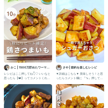
さつまいもの抗酸化ビタミンと鶏肉のタンパク質でこれからの時
期の風邪予防にピッタリ✨
甘じょっぱさで大人も子どももやみつきに🤭
わからないことはお気軽にDMしてください♫
┈┈┈┈┈┈┈┈┈┈┈┈┈┈
管理栄養士13年目
2児のママの みくり です👩‍🍳
このアカウントでは
食に興味なし😒偏食っ子だった息子が食べたおいしいレシピや栄
かこ | 1500万貯めたワーママ
さや | 節約を楽しむレシピ
養満点レシピを発信していきます
の節約ごはん
レシピはここ押してね👇♡ いいなと
▼詳細はこちら▼ 美味しそう！と思
思ったら【❤️】ってコメントくれた
ったらコメント欄に 『🍠』押してね
▷偏食で栄養が心配…
ら嬉しいなぁ✨ スーパーに
😍 作ってみたい！と思った
▷毎食のごはん時間が苦痛😫
▷なんとか子どもにごはんを食べさせたい…！
そんなママの参考に少しでもなったら嬉しいです☺️