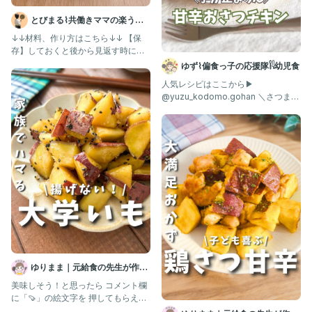
とびまる⌇共働きママの楽うま
レシピ
↓↓材料、作り方はこちら↓↓ 【保
存】しておくと後から見返す時に便
利だよ！ @tobimaru_
ゆず⌇偏食っ子の応援隊𓌉𓇋幼児食
人気レシピはここから▶︎
@yuzu_kodomo.gohan ＼さつまい
もと鶏肉の最強コンビ
ゆりまま｜元給食の先生が作る
子ども喜ぶレシピ🧑🏻‍🍳
美味しそう！と思ったら コメント欄
に「🍠」の絵文字を 押してもらえた
ら嬉しいですꕥ @yurim