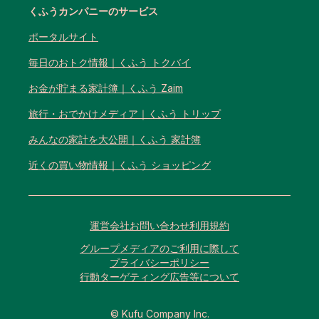
くふうカンパニーのサービス
ポータルサイト
毎日のおトク情報｜くふう トクバイ
お金が貯まる家計簿｜くふう Zaim
旅行・おでかけメディア｜くふう トリップ
みんなの家計を大公開｜くふう 家計簿
近くの買い物情報｜くふう ショッピング
運営会社
お問い合わせ
利用規約
グループメディアのご利用に際して
プライバシーポリシー
行動ターゲティング広告等について
© Kufu Company Inc.