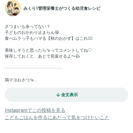
みくり⌇管理栄養士がつくる幼児食レシピ
さつまいも余ってない？
子どものおかわり止まらん🤤
食べムラっ子もハマる【秋のおかず】はこれ💁‍♀️
美味しそうと思ったら🍠ってコメントしてね♡
保存しておくと、あとで見返せるよ〜👍
┈┈┈┈┈┈┈┈┈┈┈┈┈┈
鶏マヨおさつ🍠
❁材料❁
全文表示
・さつま芋（中） 1本
・鶏ムネ 1枚
・aにんにく 2cm
Instagramでこの投稿を見る
・aしょうが 2cm
こどもごはんを作るにあたって気をつけたいこと
・a酒 小さじ1
・a塩コショウ 適量