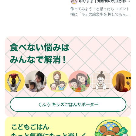
ゆりまま｜元給食の先生が作る
子ども喜ぶレシピ🧑🏻‍🍳
作ってみよう！と思ったら コメント
欄に「🍠」の絵文字を 押してもらえ
たら嬉しいですꕥ @yuri
くふう キッズごはんサポーター