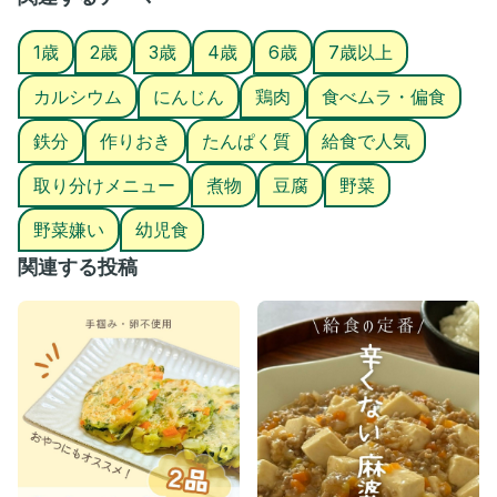
煮る時の水は、具材が半分隠れるくらい
1歳
2歳
3歳
4歳
6歳
7歳以上
入れてくださいねー！
カルシウム
にんじん
鶏肉
食べムラ・偏食
—————————————
＊栄養士さしみ＊
鉄分
作りおき
たんぱく質
給食で人気
4歳女の子ママ
栄養士歴12年 現役保育園栄養士
取り分けメニュー
煮物
豆腐
野菜
健康カウンセラー経験有り
幼児食アドバイザー
野菜嫌い
幼児食
・我が子の野菜嫌いを克服したい！
関連する投稿
・料理のレパートリーが少ない…
見るだけで解決！！
おうちで簡単給食レシピを発信中☆
その他のレシピはこちら⇒ @sashimifam_recipe
つくレポ大歓迎🫶
#幼児食レシピ #保育園給食 #幼稚園給食 #給食レシピ #親子ごは
ん #偏食 #ベビカレメイト #つくりおき #鉄分 #カルシウム