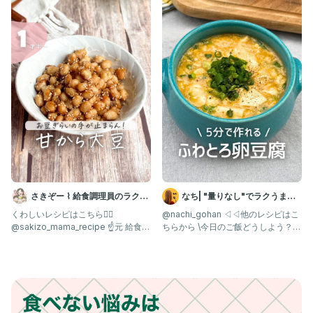
さきぞー ⌇ 給食調理員のラクう
なち| "量りなし"でラクうまご
ま幼児食
はん
くわしいレシピはこちら💁‍♀️ ⁡
@nachi_gohan ◁◁他のレシピはこ
@sakizo_mama_recipe ☝️元 給食の
ちらから \今日のご飯どうしよう？を
先生が
解決✨/ 朝から作