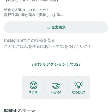
給食で人気のこのメニュー！
高野豆腐に味が染みて美味しいよ😋
高野豆腐は熱湯で戻すと
全文表示
ぐちゃぐちゃになっちゃうから
ぬるま湯で戻すのがオススメ⭐️
Instagramでこの投稿を見る
高野豆腐はカルシウムも多いし
こどもごはんを作るにあたって気をつけたいこと
栄養たっぷりでおすすめ！
サイコロ状に切れてる高野豆腐でもOK！
アンパンマン高野豆腐でもOK！
\ ぜひリアクションしてね /
是非作ってみてね☺️
いつものクセで生肉を切る用の牛乳パックで
😍
🤝
💡
具材を切ってしまいました🙇‍♀️
ステキ!
わかる!
なるほど!
普段は洗い物をいかに減らすか…
しか考えてないので笑
ナマモノを切る時は
牛乳パックかまな板シートです😂
関連するテーマ