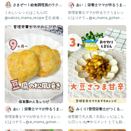
さきぞー ⌇ 給食調理員のラクう
あい ︴栄養士ママが作るうまう
ま幼児食
ま離乳食
くわしいレシピはこちら💁‍♀️ ⁡
管理栄養士ママが作るラクうまレシ
@sakizo_mama_recipe ☝️元 給食の
ピはコチラ→@ai_mama_gohan 離
先生が
乳食不安なママはフォロー
あい ︴栄養士ママが作るうまう
みくり⌇管理栄養士がつくる幼
ま離乳食
児食レシピ
管理栄養士ママが作るラクうまレシ
保育園で大人気！大豆レシピはこち
ピはコチラ→@ai_mama_gohan 離
ら💁‍♀️ いいね❤︎やコメント とても励み
乳食不安なママはフォロー
になります☺️ つ