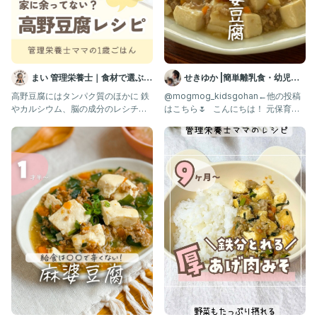
まい 管理栄養士｜食材で選ぶ1
せきゆか |簡単離乳食・幼児食
歳ごはん｜離乳食・幼児食
レシピ
高野豆腐にはタンパク質のほかに 鉄
@mogmog_kidsgohan←他の投稿
やカルシウム、脳の成分のレシチン
はこちら🌷 ⁡ ⁡ こんにちは！ 元保育園
など 撮りたい栄養がいっぱい☺️
栄養士のせき