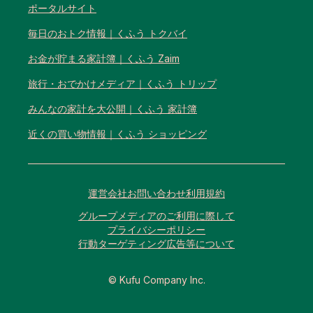
ポータルサイト
毎日のおトク情報｜くふう トクバイ
お金が貯まる家計簿｜くふう Zaim
旅行・おでかけメディア｜くふう トリップ
みんなの家計を大公開｜くふう 家計簿
近くの買い物情報｜くふう ショッピング
運営会社
お問い合わせ
利用規約
グループメディアのご利用に際して
プライバシーポリシー
行動ターゲティング広告等について
© Kufu Company Inc.