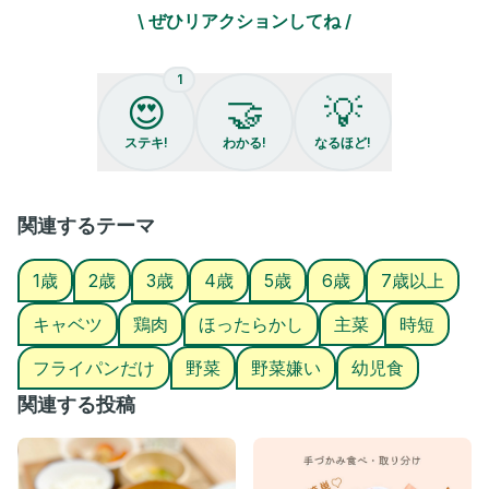
一品です◎
\ ぜひリアクションしてね /
▶︎フォローで毎日のごはんがもっとラクに！
1
@𝗆𝗈𝗀𝗆𝗈𝗀_𝗄𝗂𝖽𝗌𝗀𝗈𝗁𝖺𝗇 ← 他のレシピもたくさん載せてます
😍
🤝
💡
♪！！
ステキ!
わかる!
なるほど!
＊ ＊ ＊ ＊ ＊ ＊ ＊ ＊ ＊ ＊ ＊ ＊ ＊ ＊ ＊
関連するテーマ
\鶏肉とキャベツの塩麹蒸し/
1歳
2歳
3歳
4歳
5歳
6歳
7歳以上
・1歳半〜
キャベツ
鶏肉
ほったらかし
主菜
時短
■材料
(大人2人、子ども1〜2人分)
フライパンだけ
野菜
野菜嫌い
幼児食
関連する投稿
鶏もも肉…1枚(約350g)
キャベツ…400g
［鶏肉下味用］