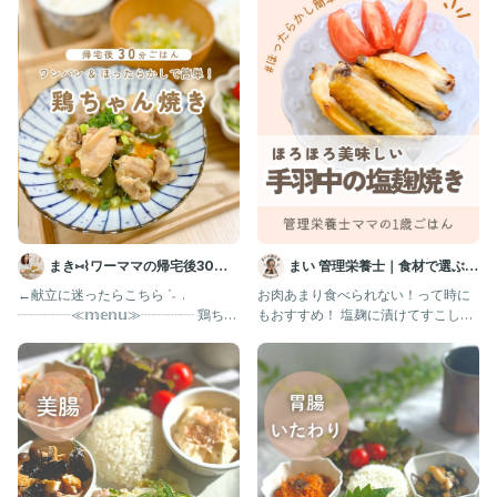
塩麹…大さじ1(約20g)
［塩麹だれ］
塩麹…大さじ2
砂糖…小さじ1
酢…小さじ1
ごま油…小さじ1
オリーブオイル…小さじ1
蒸し汁…大さじ1
■作り方
まき⑅⌇ワーママの帰宅後30分
まい 管理栄養士｜食材で選ぶ1
ごはん
歳ごはん｜離乳食・幼児食
←献立に迷ったらこちら ˊ˗ .
お肉あまり食べられない！って時に
①鶏肉は塩麹を全体にもみ、常温で20分ほどおく。
┈┈┈┈≪𝕞𝕖𝕟𝕦≫┈┈┈┈ 鶏ちゃ
もおすすめ！ 塩麹に漬けてすこしお
ん焼き きゅうりと大
くだけで、 柔らかくてほろほろなお
②フライパンにキャベツを食べやすい大きさにちぎりながら入れ
る。鶏肉の皮目を上にしてのせ、水大さじ2を加える。ふたをして
中火で熱し、ふつふつしたら弱めの中火で(ふつふつする程度を保
ちながら)10分蒸す。火を止めてそのまま10分おく。
③ボウルにたれの材料を入れて混ぜる。器にキャベツをのせ、鶏
肉を食べやすい大きさに切ってのせる。お好みでたれをかけて食