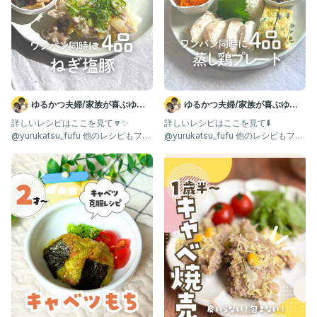
べる。
■ポイント
・お子さまにはたれなしで十分美味しいです。お好みでたれをか
けてお召し上がりください♪
ゆるかつ夫婦/家族が喜ぶゆる
ゆるかつ夫婦/家族が喜ぶゆる
・鶏肉は冷たいままだと生焼けになる可能性があるため、鶏肉に
腸活レシピ
腸活レシピ
詳しいレシピはここを見て🔽✨
詳しいレシピはここを見て⬇️
下味をもみこんだあとは、常温でおいてください。
@yurukatsu_fufu 他のレシピもフォ
@yurukatsu_fufu 他のレシピもフォ
ローしてチェック！
ローしてチェック！
＊ ＊ ＊ ＊ ＊ ＊ ＊ ＊ ＊ ＊ ＊ ＊ ＊ ＊ ＊
最後までみてくれてありがとうございます♪
このアカウントでは…
▶︎がんばりすぎない家族ごはん
▶︎ 3ステップで完成する時短レシピ
▶︎保育園の給食レシピ