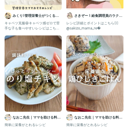
を発信しています♪
みくり⌇管理栄養士がつくる幼
さきぞー ⌇ 給食調理員のラクう
「作ったよ！」のタグ付けや
いいね・フォロー・コメント、とっても励みになります♪
児食レシピ
ま幼児食
キャベツ克服😆キャベツ感ゼロで苦
レシピ詳細とポイントはこちら💁‍♀️ ⁡
手な子も食べやすいレシピはこちら
@𝗌𝖺𝗄𝗂𝗓𝗈_𝗆𝖺𝗆𝖺_𝗋𝖾
レシピの質問や「うちの子にはどうかな？」などの相談もお気軽
💁‍♀️ いいね❤︎やコメント
にDMくださいね！
日々のごはんや出来事はストーリーにて公開中🌷
他のレシピはこちらから公開中！
👉@𝗆𝗈𝗀𝗆𝗈𝗀_𝗄𝗂𝖽𝗌𝗀𝗈𝗁𝖺𝗇
#塩麹レシピ
#鶏肉レシピ
#キャベツレシピ
なおこ先生｜ママを助ける料理
なおこ先生｜ママを助ける料理
#保育園給食レシピ
の基本
の基本
#幼児食
簡単に栄養がとれるレシピ
簡単に栄養がとれるレシピ