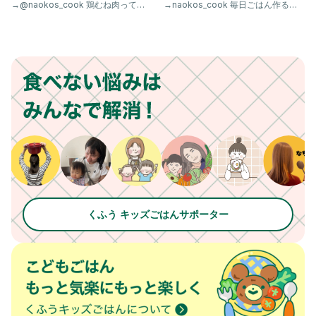
→@naokos_cook 鶏むね肉ってパ
→naokos_cook 毎日ごはん作るの
#幼児食レシピ
サパサしやすいイメージ ありませ
疲れたな… 今日は簡単に済ませた
#こどもごはん
#親子ごはん
#家族ごはん
#1歳ごはん
#2歳ごはん
#3歳ごはん
#管理栄養士ママ
#野菜嫌い克服
#親子ごはんの悩みサポート
くふう キッズごはんサポーター