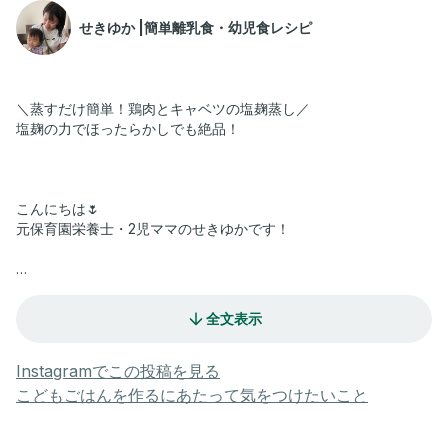
せきゆか |簡単離乳食・幼児食レシピ
＼蒸すだけ簡単！鶏肉とキャベツの塩麹蒸し／
塩麹の力でほったらかしでも絶品！
こんにちは🌷
元保育園栄養士・2児ママのせきゆかです！
今日は、1歳半〜食べられるやさしい味付けの「鶏肉とキャベツの
全文表示
塩麹蒸し」をご紹介！
たれを添えればおとなも大満足！
Instagramでこの投稿を見る
蒸すだけでOKだからとっても簡単♪
こどもごはんを作るにあたって気をつけたいこと
塩麹効果で鶏肉はぷりっぷり＆やわらか〜！
キャベツも甘くとろっと仕上がって、おとなも子どもも大満足の