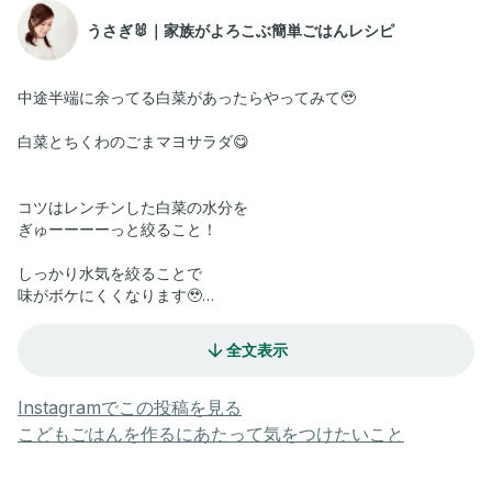
うさぎ🐰｜家族がよろこぶ簡単ごはんレシピ
中途半端に余ってる白菜があったらやってみて🥹
白菜とちくわのごまマヨサラダ😋
コツはレンチンした白菜の水分を
ぎゅーーーーっと絞ること！
しっかり水気を絞ることで
味がボケにくくなります🥹
お好みでマヨネーズの量を増やしても🙆‍♀️
全文表示
白菜は1/4個を横半分に切ったくらいの量です🥹
Instagramでこの投稿を見る
ささっとできるのでぜひお試しください😊✨
こどもごはんを作るにあたって気をつけたいこと