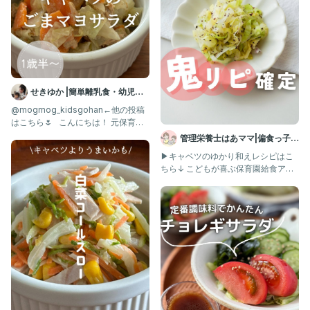
このアカウントでは
料理や買ってよかったものなどを
投稿しています☀️
▶︎ @usagi.no.recipe
せきゆか |簡単離乳食・幼児食
レシピ
@mogmog_kidsgohan←他の投稿
⋆⋆⋆⋆⋆⋆⋆⋆⋆⋆⋆⋆⋆⋆⋆⋆⋆⋆⋆⋆⋆⋆⋆⋆⋆⋆⋆⋆⋆⋆⋆⋆⋆⋆⋆⋆⋆⋆
はこちら🌷 ⁡ ⁡ こんにちは！ 元保育園
栄養士のせき
管理栄養士はあママ|偏食っ子と
#白菜 #白菜レシピ #副菜 #副菜レシピ #簡単レシピ #時短レシ
ママを救う人|幼児食
▶︎キャベツのゆかり和えレシピはこ
ピ #献立 #おかず #簡単料理 #時短料理#親子ごはんの悩みサポー
ちら↓ こどもが喜ぶ保育園給食アレ
ト
ンジレシピ→@hamama_k