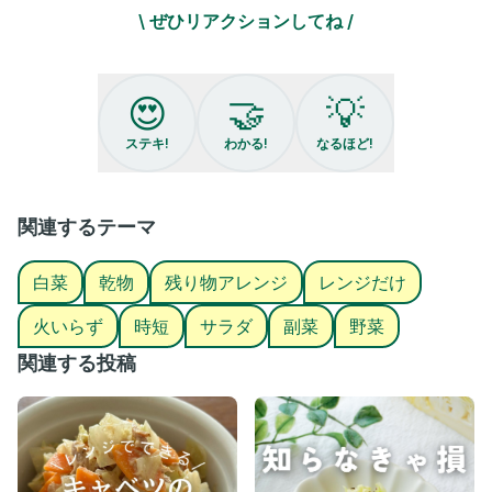
\ ぜひリアクションしてね /
【材料】（2人分）
白菜...200g
ちくわ...２本
かつお節...1パック
😍
🤝
💡
Aすりごま・マヨネーズ...各大さじ1
A砂糖...小さじ1
ステキ!
わかる!
なるほど!
A鶏がらスープの素...小さじ1/2
【作り方】
①白菜は1cm幅に切る。
関連するテーマ
ちくわは3mm幅の斜め切りにする。
白菜
乾物
残り物アレンジ
レンジだけ
②白菜を耐熱容器に入れてふんわりとラップをし、600Wのレン
ジで2分加熱する。
火いらず
時短
サラダ
副菜
野菜
③白菜の粗熱が取れたらキッチンペーパーを使ってしっかりと水
関連する投稿
気を絞る。
白菜をボウルに移し、ちくわとかつお節を入れてAで和える。
⋆⋆⋆⋆⋆⋆⋆⋆⋆⋆⋆⋆⋆⋆⋆⋆⋆⋆⋆⋆⋆⋆⋆⋆⋆⋆⋆⋆⋆⋆⋆⋆⋆⋆⋆⋆⋆⋆