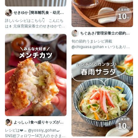
せきゆか |簡単離乳食・幼児食
レシピ
詳しいレシピはこちら👇 ⁡ ⁡ ⁡ こんにち
は🌷 元保育園栄養士のせきゆかです
👩‍🍳 ⁡ @
ちぐあさ/管理栄養士の節約う
まレシピ
旬の節約うまレシピ満載
@chiguasa.gohan ⭐︎ いつもありが
とうございます💓 つく
よっしぃ⌇食べ盛りキッズが喜
ぶレシピ 𓌉◯𓇋
レシピは❤️→ @yossiy_gohan🍳
SNS総フォロワー14万人の かさまし