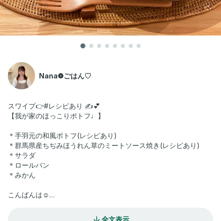
Nana❁ごはん♡
スワイプ👉#レシピあり ✍️💕
【我が家のほっこりポトフ♩】
＊手羽元の和風ポトフ(レシピあり)
＊群馬県産ちぢみほうれん草のミートソース焼き(レシピあり)
＊サラダ
＊ロールパン
＊みかん
こんばんは☺️
今日は久しぶりに我が家の定番♩手羽元の和風ポトフです🫕
以前もレシピ載せていますが、分量を少し調整しました😌
全文表示