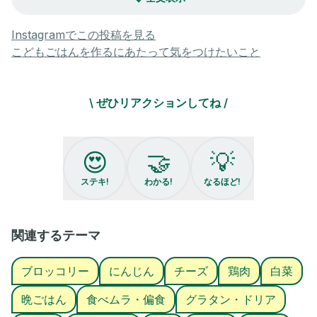
娘への取り分けもしやすく、家族みんな大好きなメニューです♡
よかったらぜひ✨
Instagramでこの投稿を見る
こどもごはんを作るにあたって気をつけたいこと
【ポイント】
＊手羽元ではなく鶏モモなどで代用しても◎
＊ウインナーは厚切りベーコンでも◎
\ ぜひリアクションしてね /
＊食材はお好みでどうぞ✨
＊塩麹は塩小さじ1/2で代用可^^
【お子様に取り分ける場合👶🏻】
😍
🤝
💡
＊推奨時期…離乳食完了期以降〜
＊後期で取り分ける場合は味付けが濃いかもしれないのでお子様
ステキ!
わかる!
なるほど!
の分だけお湯を足して調整してください^^
＊出汁パックは @yamahikokonbu.baby さんのものを使っていま
す♪
＊月齢に応じて細かくカットしてね◎
関連するテーマ
とろーり白菜が美味しかった〜🥰
ブロッコリー
にんじん
チーズ
鶏肉
白菜
＊＊＊＊＊＊＊
晩ごはん
食べムラ・偏食
グラタン・ドリア
▼過去のレシピ付き投稿はこちらのタグで