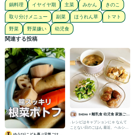
鍋料理
イヤイヤ期
主菜
みかん
きのこ
#はやななレシピ
取り分けメニュー
副菜
ほうれん草
トマト
＊＊＊＊＊＊＊
野菜
野菜嫌い
幼児食
ほうれん草のミートソース焼きは #ぐんまクッキングアンバサダ
ー で今月お送りいただいたちぢみほうれん草を使って作りました
関連する投稿
♩
冬のちぢみほうれん草、とっても甘くて美味しいんですよね〜🤤
🌱
ミートソースは息子とお昼ごはんでパスタ食べた時の残り物🙊
※我が家のミートソースの作り方も過去の投稿を遡ると載ってい
ますが市販のソースでokです！
普段あまり緑のお野菜を食べない娘も、息子もミートソースとチ
ーズのおかげで完食してくれました🤤
寒い日にぴったりのほかほかメニューでした🫕💕
＊::::::::＊::::::::＊::::::::＊::::::::＊::::::::＊::::::::＊::::::::＊
sʜɪʜᴏ 𖥧 離乳食 幼児食 家族ごは
#おうちごはん #おうちごはんlover #おうちカフェ #家庭料理 #
ん
. レシピはキャプションに☺️ なんて
簡単ごはん #簡単レシピ #料理記録 #家族ごはん #料理好きな人と
ことない日のごはん 最近、ヘルシー
繋がりたい #献立日記 #和食ごはん #晩ごはん #夕飯のおかず #フ
&野菜を多く取り入れようと
ゆうひ⌇こども喜ぶ元気ごはん