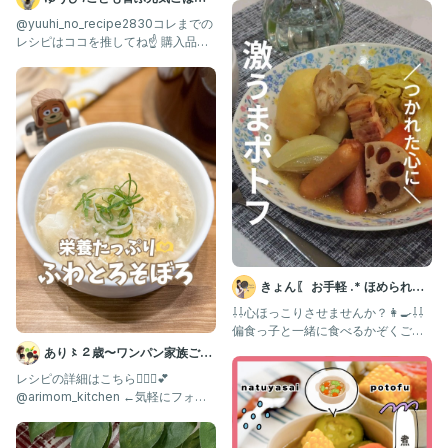
ーディーテーブル #てづくりごはん365 #料理勉強中 #料理上手に
🍳
@yuuhi_no_recipe2830コレまでの
なりたい #フーディストモニター #群馬県産ちぢみほうれん草 #
レシピはココを推してね☝️ 購入品は
ポトフ
ROOMに載
きょん〖 お手軽 .* ほめられレ
シピ 〗
⇩⇩心ほっこりさせませんか？👩‍🍳⇩⇩⁡
偏食っ子と一緒に食べるかぞくごは
ん😋 他のレシピは
あり〻２歳〜ワンパン家族ごは
ん🍳台所育児
レシピの詳細はこちら💁🏻‍♀️💕
@arimom_kitchen ←気軽にフォロ
ーしてね♡