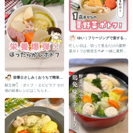
ゆい￤フリージングで楽する離
乳食 幼児食 | 簡単作りおき
忙しい日は、切って煮るだけの夏野
菜ポトフが救世主🍅🌽 一緒に夏野菜
を楽しもう🌻 手羽元と夏野
栄養士さしみ｜おうちで簡単給
食レシピ
献立例👇 ・ポトフ ・エビピラフ その
他の給食レシピはこちら↓
▷▶▷@sashimifam_re