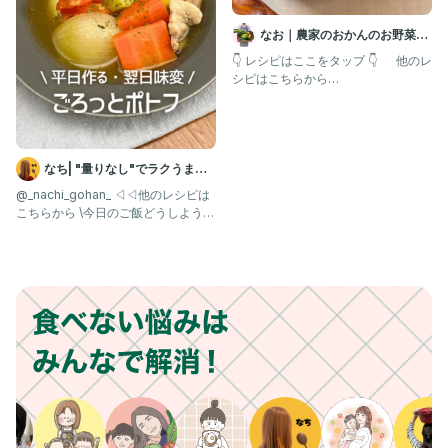
なお｜農家のおかんのお野菜レ
シピ
👇 レシピはここをタップ 👇 他のレ
シピはこちらから
@nao_yasasii_gohan
なち| "量りなし"でラクうまご
はん
@_nachi_gohan_ ◁◁他のレシピは
こちらから \今日のご飯どうしよう？
を解決✨/ ⸻